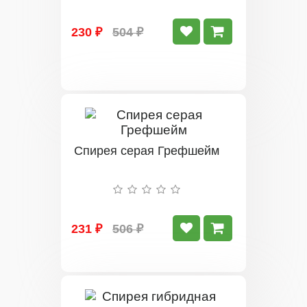
230 ₽
504 ₽
Спирея серая Грефшейм
231 ₽
506 ₽