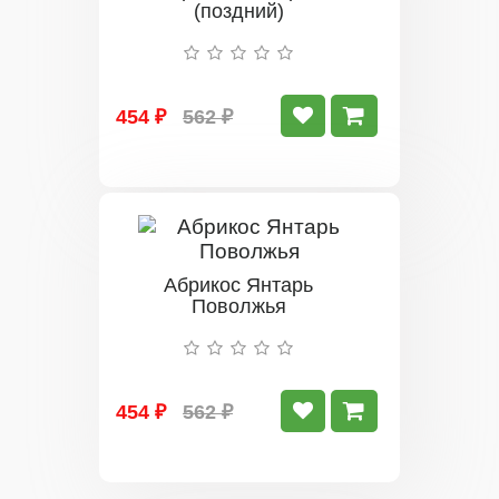
(поздний)
454 ₽
562 ₽
Абрикос Янтарь
Поволжья
454 ₽
562 ₽