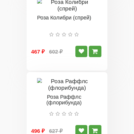
Роза Колибри (спрей)
467 ₽
602 ₽
Роза Раффлс
(флорибунда)
496 ₽
627 ₽