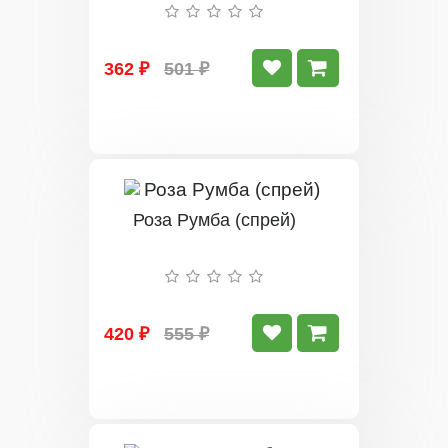
362 ₽
501 ₽
Роза Румба (спрей)
420 ₽
555 ₽