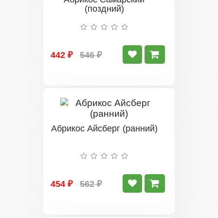
(поздний)
442 ₽
546 ₽
Абрикос Айсберг (ранний)
454 ₽
562 ₽