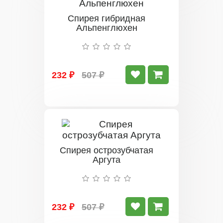
Спирея гибридная
Альпенглюхен
232 ₽
507 ₽
Спирея острозубчатая
Аргута
232 ₽
507 ₽