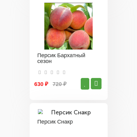
Персик Бархатный
сезон
630 ₽
720 ₽
Персик Снакр