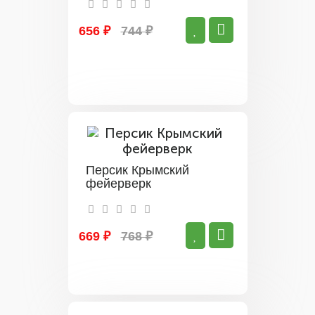
656 ₽
744 ₽
Персик Крымский
фейерверк
669 ₽
768 ₽