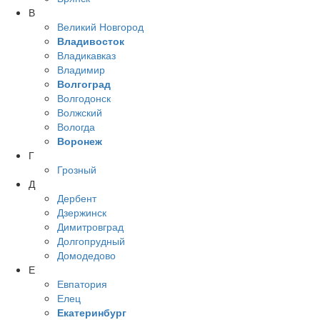
В
Великий Новгород
Владивосток
Владикавказ
Владимир
Волгоград
Волгодонск
Волжский
Вологда
Воронеж
Г
Грозный
Д
Дербент
Дзержинск
Димитровград
Долгопрудный
Домодедово
Е
Евпатория
Елец
Екатеринбург