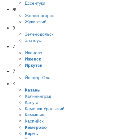
Ессентуки
Ж
Железногорск
Жуковский
З
Зеленодольск
Златоуст
И
Иваново
Ижевск
Иркутск
Й
Йошкар-Ола
К
Казань
Калининград
Калуга
Каменск-Уральский
Камышин
Каспийск
Кемерово
Керчь