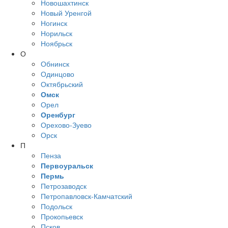
Новошахтинск
Новый Уренгой
Ногинск
Норильск
Ноябрьск
О
Обнинск
Одинцово
Октябрьский
Омск
Орел
Оренбург
Орехово-Зуево
Орск
П
Пенза
Первоуральск
Пермь
Петрозаводск
Петропавловск-Камчатский
Подольск
Прокопьевск
Псков