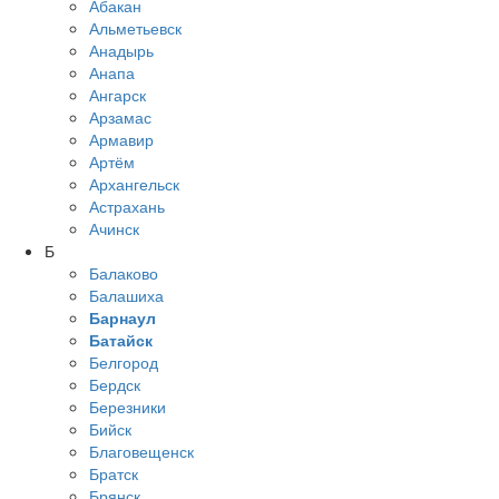
Абакан
Альметьевск
Анадырь
Анапа
Ангарск
Арзамас
Армавир
Артём
Архангельск
Астрахань
Ачинск
Б
Балаково
Балашиха
Барнаул
Батайск
Белгород
Бердск
Березники
Бийск
Благовещенск
Братск
Брянск