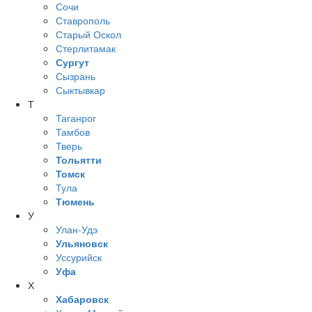
Сочи
Ставрополь
Старый Оскол
Стерлитамак
Сургут
Сызрань
Сыктывкар
Т
Таганрог
Тамбов
Тверь
Тольятти
Томск
Тула
Тюмень
У
Улан-Удэ
Ульяновск
Уссурийск
Уфа
Х
Хабаровск