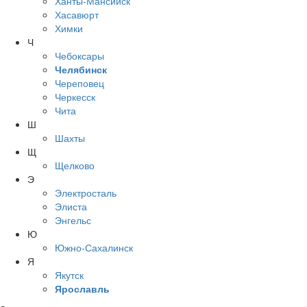
Ханты-Мансийск
Хасавюрт
Химки
Ч
Чебоксары
Челябинск
Череповец
Черкесск
Чита
Ш
Шахты
Щ
Щелково
Э
Электросталь
Элиста
Энгельс
Ю
Южно-Сахалинск
Я
Якутск
Ярославль