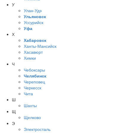
У
Улан-Удэ
Ульяновск
Уссурийск
Уфа
Х
Хабаровск
Ханты-Мансийск
Хасавюрт
Химки
Ч
Чебоксары
Челябинск
Череповец
Черкесск
Чита
Ш
Шахты
Щ
Щелково
Э
Электросталь