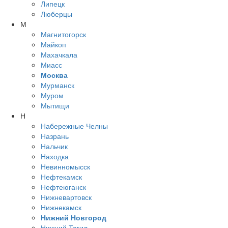
Липецк
Люберцы
М
Магнитогорск
Майкоп
Махачкала
Миасс
Москва
Мурманск
Муром
Мытищи
Н
Набережные Челны
Назрань
Нальчик
Находка
Невинномысск
Нефтекамск
Нефтеюганск
Нижневартовск
Нижнекамск
Нижний Новгород
Нижний Тагил