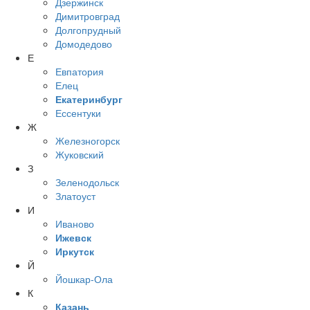
Дзержинск
Димитровград
Долгопрудный
Домодедово
Е
Евпатория
Елец
Екатеринбург
Ессентуки
Ж
Железногорск
Жуковский
З
Зеленодольск
Златоуст
И
Иваново
Ижевск
Иркутск
Й
Йошкар-Ола
К
Казань