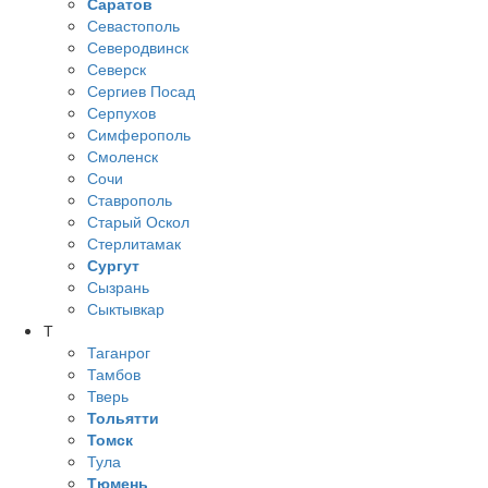
Саратов
Севастополь
Северодвинск
Северск
Сергиев Посад
Серпухов
Симферополь
Смоленск
Сочи
Ставрополь
Старый Оскол
Стерлитамак
Сургут
Сызрань
Сыктывкар
Т
Таганрог
Тамбов
Тверь
Тольятти
Томск
Тула
Тюмень