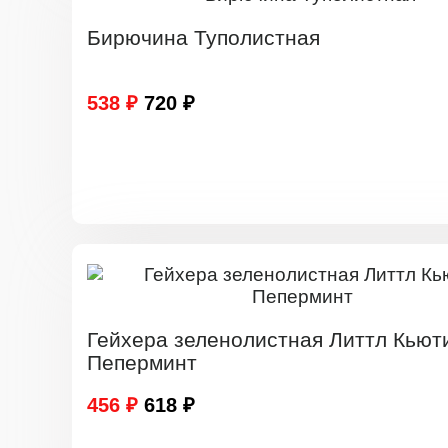
Бирючина Туполистная
538 ₽
720 ₽
Гейхера зеленолистная Литтл Кьют
Пеперминт
456 ₽
618 ₽