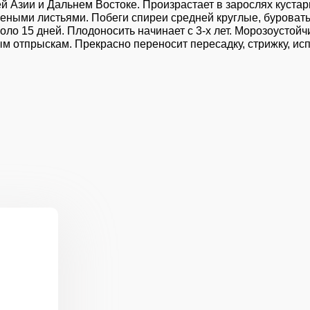
й Азии и Дальнем Востоке. Произрастает в зарослях кустарн
зелеными листьями. Побеги спиреи средней круглые, бурова
оло 15 дней. Плодоносить начинает с 3-х лет. Морозоустойч
 отпрыскам. Прекрасно переносит пересадку, стрижку, исп