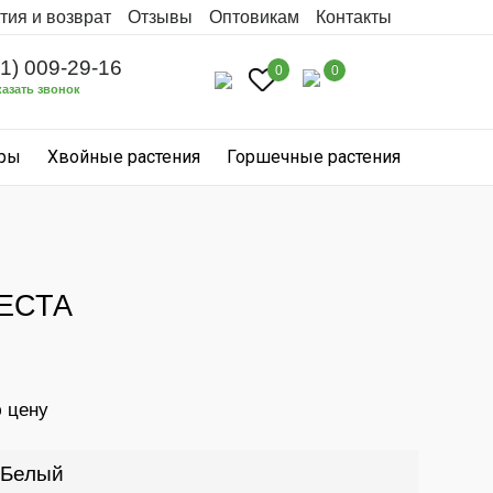
тия и возврат
Отзывы
Оптовикам
Контакты
31) 009-29-16
0
0
казать звонок
уры
Хвойные растения
Горшечные растения
ЕСТА
ю цену
Белый