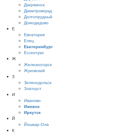
Дзержинск
Димитровград
Долгопрудный
Домодедово
Е
Евпатория
Елец
Екатеринбург
Ессентуки
Ж
Железногорск
Жуковский
З
Зеленодольск
Златоуст
И
Иваново
Ижевск
Иркутск
Й
Йошкар-Ола
К