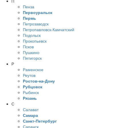
П
Пенза
Первоуральск
Пермь
Петрозаводск
Петропавловск-Камчатский
Подольск
Прокопьевск
Псков
Пушкино
Пятигорск
Р
Раменское
Реутов
Ростов-на-Дону
Рубцовск
Рыбинск
Рязань
С
Салават
Самара
Санкт-Петербург
Саранск