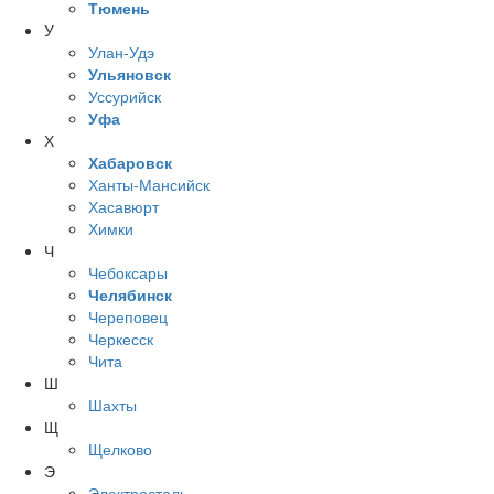
Тюмень
У
Улан-Удэ
Ульяновск
Уссурийск
Уфа
Х
Хабаровск
Ханты-Мансийск
Хасавюрт
Химки
Ч
Чебоксары
Челябинск
Череповец
Черкесск
Чита
Ш
Шахты
Щ
Щелково
Э
Электросталь