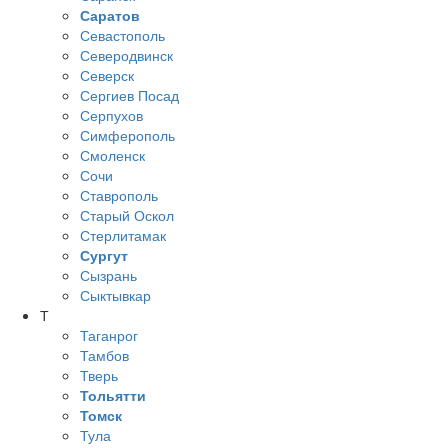
Саратов
Севастополь
Северодвинск
Северск
Сергиев Посад
Серпухов
Симферополь
Смоленск
Сочи
Ставрополь
Старый Оскол
Стерлитамак
Сургут
Сызрань
Сыктывкар
Т
Таганрог
Тамбов
Тверь
Тольятти
Томск
Тула