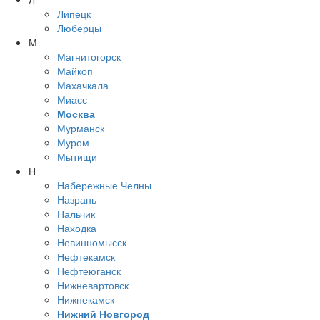
Липецк
Люберцы
М
Магнитогорск
Майкоп
Махачкала
Миасс
Москва
Мурманск
Муром
Мытищи
Н
Набережные Челны
Назрань
Нальчик
Находка
Невинномысск
Нефтекамск
Нефтеюганск
Нижневартовск
Нижнекамск
Нижний Новгород